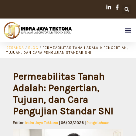
Lewati
ke
konten
Me
BERANDA
/
BLOG
/
PERMEABILITAS TANAH ADALAH: PENGERTIAN,
TUJUAN, DAN CARA PENGUJIAN STANDAR SNI
Permeabilitas Tanah
Adalah: Pengertian,
Tujuan, dan Cara
Pengujian Standar SNI
Editor:
Indra Jaya Tektona
|
06/03/2026
|
Pengetahuan