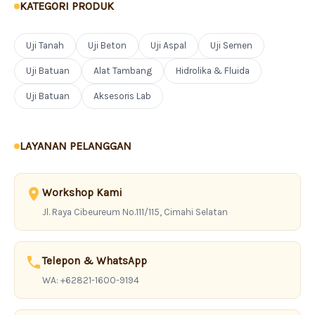
KATEGORI PRODUK
Uji Tanah
Uji Beton
Uji Aspal
Uji Semen
Uji Batuan
Alat Tambang
Hidrolika & Fluida
Uji Batuan
Aksesoris Lab
LAYANAN PELANGGAN
Workshop Kami
Jl. Raya Cibeureum No.111/115, Cimahi Selatan
Telepon & WhatsApp
WA: +62821-1600-9194