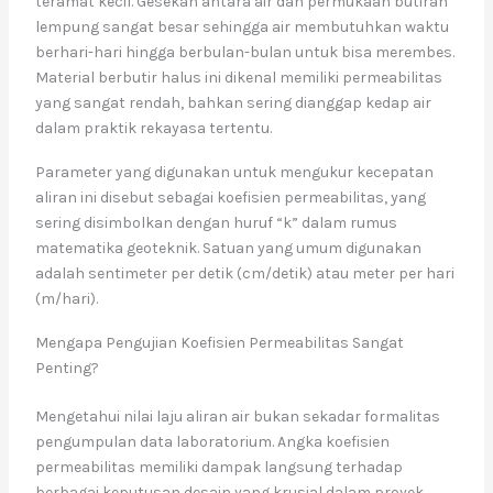
teramat kecil. Gesekan antara air dan permukaan butiran
lempung sangat besar sehingga air membutuhkan waktu
berhari-hari hingga berbulan-bulan untuk bisa merembes.
Material berbutir halus ini dikenal memiliki permeabilitas
yang sangat rendah, bahkan sering dianggap kedap air
dalam praktik rekayasa tertentu.
Parameter yang digunakan untuk mengukur kecepatan
aliran ini disebut sebagai koefisien permeabilitas, yang
sering disimbolkan dengan huruf “k” dalam rumus
matematika geoteknik. Satuan yang umum digunakan
adalah sentimeter per detik (cm/detik) atau meter per hari
(m/hari).
Mengapa Pengujian Koefisien Permeabilitas Sangat
Penting?
Mengetahui nilai laju aliran air bukan sekadar formalitas
pengumpulan data laboratorium. Angka koefisien
permeabilitas memiliki dampak langsung terhadap
berbagai keputusan desain yang krusial dalam proyek