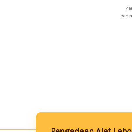
Kam
beber
Pengadaan Alat Labor