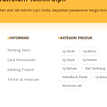
an alat lab teknik sipil Anda, dapatkan penawaran harga terb
INFORMASI
KATEGORI PRODUK
Tentang Kami
Uji Tanah
Uji Beton
Cara Pemesanan
Uji Aspal
Uji Semen
Uji Batuan
Alat Tambang
Katalog Produk
Hidrolika & Fluida
Uji Bat
Artikel & Panduan
Aksesoris Lab