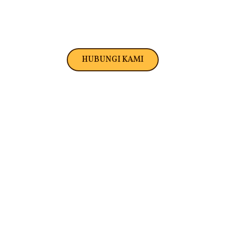
Indra Jaya Tektona
ediakan alat laboratorium teknik sipil yang akurat, berkualit
bergaransi untuk kebutuhan Anda.
HUBUNGI KAMI