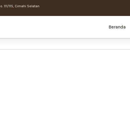
. 111/115, Cimahi Selatan
Beranda
JADILAH MITRA RESMI DARI