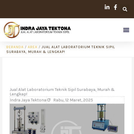
Lewati
ke
konten
Me
BERANDA
/
AREA
/
JUAL ALAT LABORATORIUM TEKNIK SIPIL
SURABAYA, MURAH & LENGKAP!
Jual Alat Laboratorium Teknik Sipil Surabaya, Murah &
Lengkap!
Indra Jaya Tektona
Rabu, 12 Maret, 2025