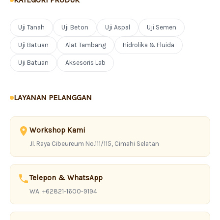
Uji Tanah
Uji Beton
Uji Aspal
Uji Semen
Uji Batuan
Alat Tambang
Hidrolika & Fluida
Uji Batuan
Aksesoris Lab
LAYANAN PELANGGAN
Workshop Kami
Jl. Raya Cibeureum No.111/115, Cimahi Selatan
Telepon & WhatsApp
WA: +62821-1600-9194