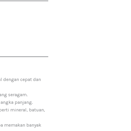
al dengan cepat dan
yang seragam.
jangka panjang.
eperti mineral, batuan,
anpa memakan banyak