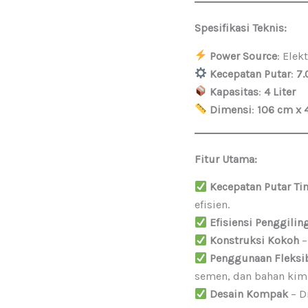
Spesifikasi Teknis:
Power Source
: Ele
Kecepatan Putar
:
7
Kapasitas
:
4 Liter
Dimensi
:
106 cm x 
Fitur Utama:
Kecepatan Putar Ti
efisien.
Efisiensi Penggilin
Konstruksi Kokoh
–
Penggunaan Fleksi
semen, dan bahan kimi
Desain Kompak
– D