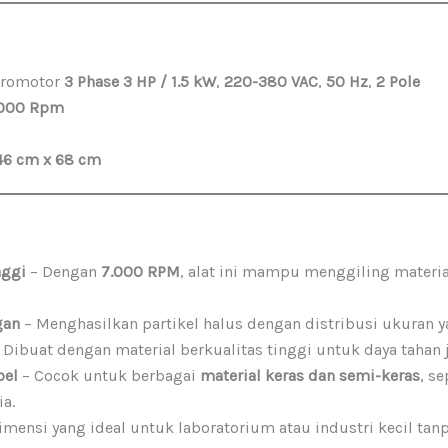
ktromotor
3 Phase 3 HP / 1.5 kW
,
220-380 VAC
,
50 Hz
,
2 Pole
.000 Rpm
46 cm x 68 cm
nggi
– Dengan
7.000 RPM
, alat ini mampu menggiling materi
gan
– Menghasilkan partikel halus dengan distribusi ukuran 
 Dibuat dengan material berkualitas tinggi untuk daya tahan 
bel
– Cocok untuk berbagai
material keras dan semi-keras
, s
a.
imensi yang ideal untuk laboratorium atau industri kecil t