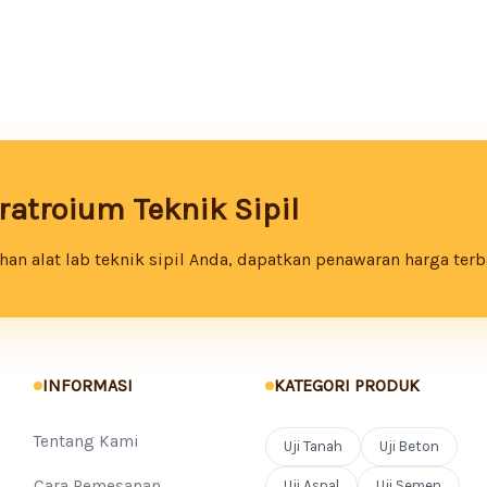
atroium Teknik Sipil
an alat lab teknik sipil Anda, dapatkan penawaran harga terb
INFORMASI
KATEGORI PRODUK
Tentang Kami
Uji Tanah
Uji Beton
Cara Pemesanan
Uji Aspal
Uji Semen