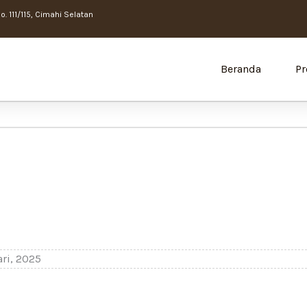
. 111/115, Cimahi Selatan
Beranda
Pr
ri, 2025