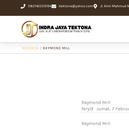
Lewati
082116009194
itektona@yahoo.com
Jl. Amir Mahmud No
ke
konten
BERANDA
/
RAYMOND MILL
Raymond Mill
fery
Jumat, 7 Februa
Raymond Mill