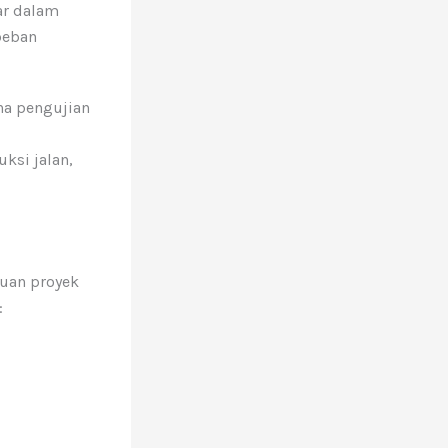
ar dalam
beban
na pengujian
ksi jalan,
juan proyek
: