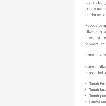
daya dukung
desain perk
kendaraan d
Metode peng
dilakukan l
laboratorium
bandara, dan
Standar Nil
Standar nila
konstruksi. 
Tanah le
Tanah lan
Tanah pas
Gravel at