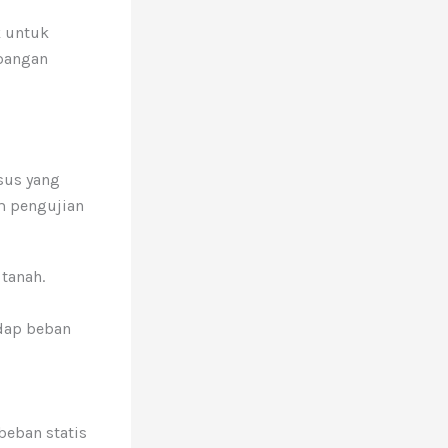
k untuk
apangan
sus yang
m pengujian
tanah.
adap beban
beban statis