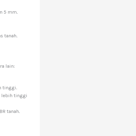
an 5 mm.
s tanah.
a lain:
 tinggi.
lebih tinggi
BR tanah.