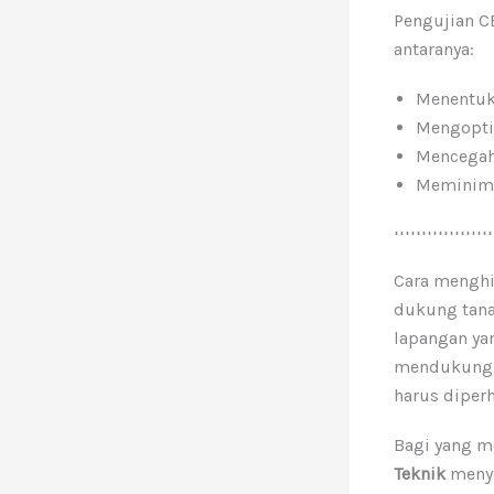
Pengujian C
antaranya:
Menentuka
Mengoptim
Mencegah 
Meminimal
Cara menghi
dukung tana
lapangan ya
mendukung d
harus diper
Bagi yang m
Teknik
meny