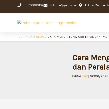
Lewati
082116009194
itektona@yahoo.com
Jl. Amir Mahmud No
ke
konten
BERANDA
/
BLOG
/
CARA MENGHITUNG CBR LAPANGAN: MET
Cara Meng
dan Peral
Editor:
fery
|
02/26/2025