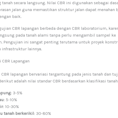
 tanah secara langsung. Nilai CBR ini digunakan sebagai das
erasan jalan guna memastikan struktur jalan dapat menahan 
engan baik.
ujian CBR lapangan berbeda dengan CBR laboratorium, kare
angsung pada tanah alami tanpa perlu mengambil sampel ke
. Pengujian ini sangat penting terutama untuk proyek konstru
 infrastruktur lainnya.
ai CBR Lapangan
i CBR lapangan bervariasi tergantung pada jenis tanah dan tu
Berikut adalah nilai standar CBR berdasarkan klasifikasi tanah
mpung
: 3-5%
au
: 5-10%
ir
: 10-30%
au tanah berkerikil
: 30-80%