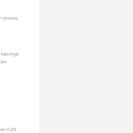
m proses
 hasilnya
gan:
an (1,25