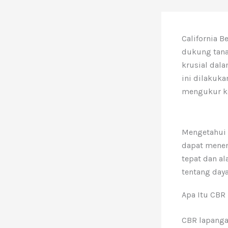
California 
dukung tana
krusial dal
ini dilakuk
mengukur ke
Mengetahui s
dapat menen
tepat dan a
tentang daya
Apa Itu CBR
CBR lapanga