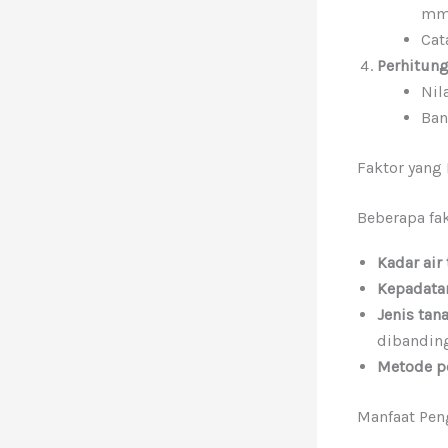
mm/
Cat
Perhitung
Nil
Ban
Faktor yang
Beberapa fa
Kadar air
Kepadata
Jenis tan
dibandin
Metode p
Manfaat Pen