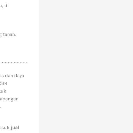
, di
 tanah.
as dan daya
 CBR
tuk
 lapangan
.
masuk
jual