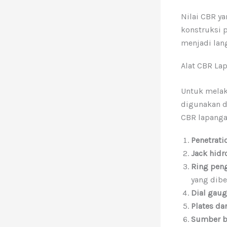
Nilai CBR y
konstruksi p
menjadi lang
Alat CBR La
Untuk melak
digunakan d
CBR lapanga
Penetrati
Jack hidr
Ring pen
yang dibe
Dial gau
Plates da
Sumber be