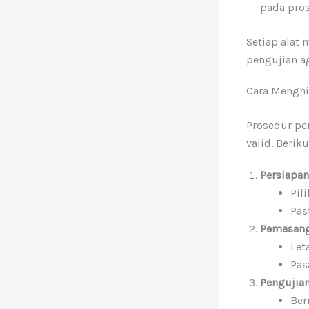
pada pros
Setiap alat
pengujian ag
Cara Mengh
Prosedur pe
valid. Beri
Persiapan
Pil
Pas
Pemasanga
Let
Pas
Pengujian
Ber