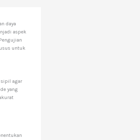
an daya
njadi aspek
 Pengujian
husus untuk
sipil agar
ode yang
akurat
enentukan